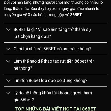
Đối với nền tảng, những người chơi mới thường có nhiều lo
lắng, thắc mắc. Sau đây hãy xem ngay giải đáp nhanh từ
chuyên gia về 3 câu hỏi thường gặp về
86BET
:
86BET là gì? Vì sao nền tảng trở thành sự
lựa chọn hàng đầu?
Uy tín là giá trị cốt lõi làm nên thương hiệu 86BET
Chơi tại nhà cái 86BET có an toàn không?
Làm thế nào để thao tác rút tiền 86bet trên
Đa dạng các loại hình
hệ thống?
Đến với
86BET
, anh em sẽ như được lạc một thiên
đường cá cược với vô vàn những sản phẩm hấp dẫn.
Tin đồn 86bet lừa đảo có đúng không?
Chúng ta sẽ tự do trải nghiệm đa dạng những sảnh cược
từ Thể Thao, Casino trực tuyến cho đến những thể loại
Lý do hệ thống khóa tài khoản người tham
như Đá Gà, Bắn Cá, Xóc Đĩa,…Chính sự phong phú về loại
gia 86bet?
hình cá cược này đã giúp cho website trở nên nổi bật
TOP NHỮNG BÀI VIẾT HOT TẠI 86BET
hơn, mang đến trải nghiệm giải trí không giới hạn, không