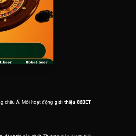
ờng châu Á. Mỗi hoạt động
giới thiệu 86BET