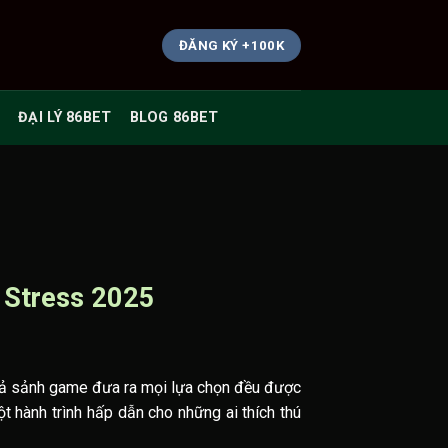
ĐĂNG KÝ +100K
I
ĐẠI LÝ 86BET
BLOG 86BET
ả Stress 2025
t cả sảnh game đưa ra mọi lựa chọn đều được
t hành trình hấp dẫn cho những ai thích thú