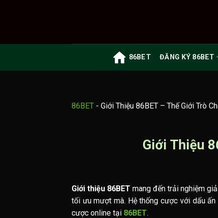
Bỏ
qua
nội
dung
86BET
ĐĂNG KÝ 86BET
86BET
-
Giới Thiệu 86BET – Thế Giới Trò Ch
Giới Thiệu 8
Giới thiệu 86BET
mang đến trải nghiệm giải
tối ưu mượt mà. Hệ thống cược với dấu ấn k
cược online tại
86BET
.