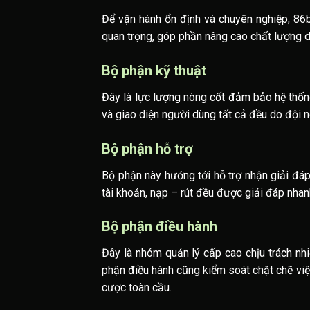
Để vận hành ổn định và chuyên nghiệp, 86
quan trọng, góp phần nâng cao chất lượng dị
Bộ phận kỹ thuật
Đây là lực lượng nòng cốt đảm bảo hệ thống
và giao diện người dùng tất cả đều do đội 
Bộ phận hỗ trợ
Bộ phận này hướng tới hỗ trợ nhận giải đáp
tài khoản, nạp – rút đều được giải đáp nhanh
Bộ phận điều hành
Đây là nhóm quản lý cấp cao chịu trách nh
phận điều hành cũng kiểm soát chặt chẽ việc
cược toàn cầu.