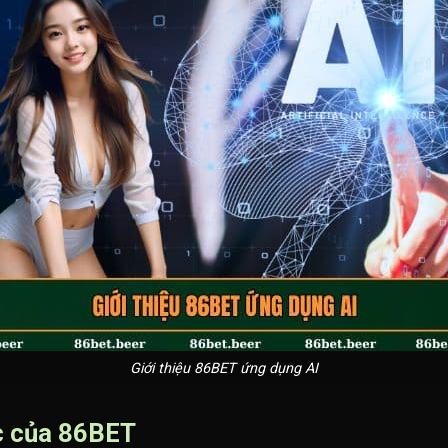
Giới thiệu 86BET ứng dụng AI
c của 86BET