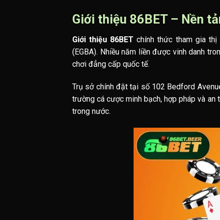
Giới thiệu 86BET – Nền tản
Giới thiệu 86BET
chính thức tham gia th
(EGBA). Nhiều năm liền được vinh danh tro
chơi đẳng cấp quốc tế.
Trụ sở chính đặt tại số 102 Bedford Avenu
trường cá cược minh bạch, hợp pháp và an t
trong nước.