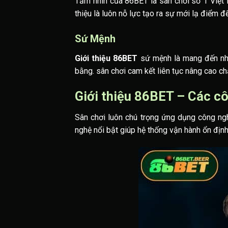
Tầm nhìn của 86BET là sân chơi số 1 Việt
thiệu là luôn nỗ lực tạo ra sự mới lạ điểm đế
Sứ Mệnh
Giới thiệu 86BET
sứ mệnh là mang đến nhữ
bằng. sân chơi cam kết liên tục nâng cao c
Giới thiệu 86BET – Các c
Sân chơi luôn chú trọng ứng dụng công ng
nghệ nổi bật giúp hệ thống vận hành ổn định