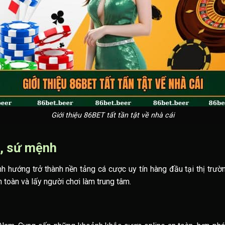
Giới thiệu 86BET tất tần tật về nhà cái
n, sứ mệnh
nh hướng trở thành nền tảng cá cược uy tín hàng đầu tại thị trư
 toàn và lấy người chơi làm trung tâm.