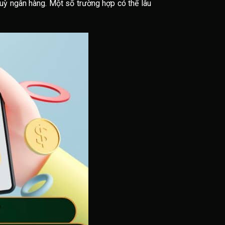
 tuỳ ngân hàng. Một số trường hợp có thể lâu