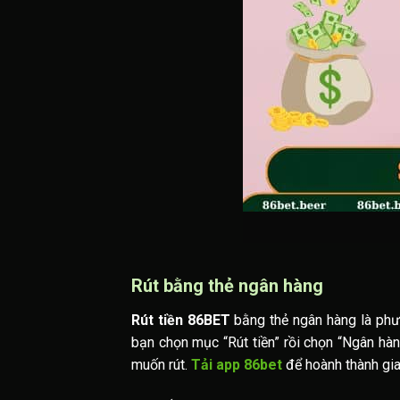
Rút bằng thẻ ngân hàng
Rút tiền 86BET
bằng thẻ ngân hàng là phươ
bạn chọn mục “Rút tiền” rồi chọn “Ngân hàn
muốn rút.
Tải app 86bet
để hoành thành gia