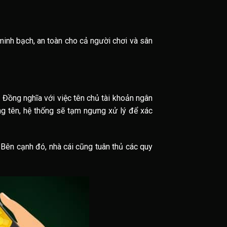
minh bạch, an toàn cho cả người chơi và sân
. Đồng nghĩa với việc tên chủ tài khoản ngân
ùng tên, hệ thống sẽ tạm ngưng xử lý để xác
 Bên cạnh đó, nhà cái cũng tuân thủ các quy