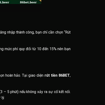
ăng nhập thành công, bạn chỉ cần chọn “Rút
 dụng mức phí quy đổi từ 10 đến 15% nên bạn
ọn hoàn hảo. Tại giao diện
rút tiền 86BET
,
(3 – 5 phút) nếu không xảy ra sự cố kết nối.
lý.