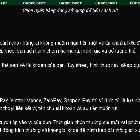
Chọn ngân hàng đang sử dụng để tiến hành rút
dành cho những ai không muốn nhận tiền mặt về tài khoản. Nếu đ
ếp theo, bạn tiến hành chọn nhà mạng, mệnh giá và số lượng thẻ.
 thẻ seri về tài khoản của bạn. Tuy nhiên, hình thức này sẽ áp
, Viettel Money, ZaloPay, Shopee Pay thì ví điện tử là lựa ch
 thoại liên kết ví, tên chủ tài khoản và số tiền muốn rút.
trực tiếp vào ví của bạn. Thời gian nhận thưởng chỉ mất vài phút 
động bình thường và không bị khoá để tránh kéo dài thời gian xử 