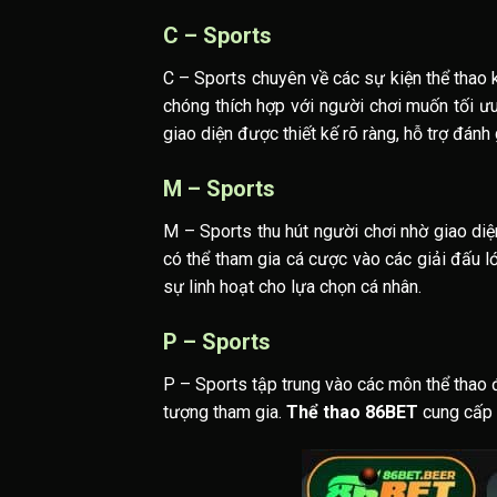
C – Sports
C – Sports chuyên về các sự kiện thể thao k
chóng thích hợp với người chơi muốn tố
giao diện được thiết kế rõ ràng, hỗ trợ đánh 
M – Sports
M – Sports thu hút người chơi nhờ giao diện
có thể tham gia cá cược vào các giải đấu 
sự linh hoạt cho lựa chọn cá nhân.
P – Sports
P – Sports tập trung vào các môn thể thao
tượng tham gia.
Thể thao 86BET
cung cấp t