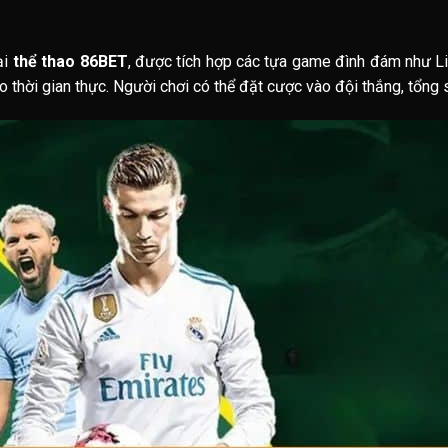
ại
thể thao 86BET
, được tích hợp các tựa game đình đám nh
 thời gian thực. Người chơi có thể đặt cược vào đội thắng, tổng 