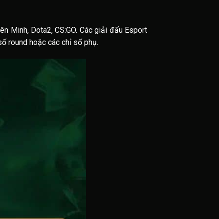
ư Liên Minh, Dota2, CS:GO. Các giải đấu Esport
số round hoặc các chỉ số phụ.