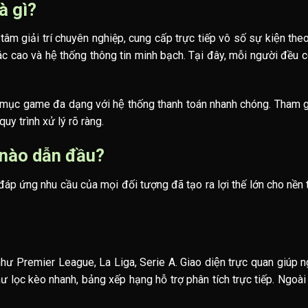
̀ gì?
m giải trí chuyên nghiệp, cung cấp trực tiếp vô số sự kiện theo
xác cao và hệ thống thông tin minh bạch. Tại đây, mỗi người đều
h mục game đa dạng với hệ thống thanh toán nhanh chóng. Tham gi
quy trình xử lý rõ ràng.
ào dẫn đầu?
p ứng nhu cầu của mọi đối tượng đã tạo ra lợi thế lớn cho nền
Premier League, La Liga, Serie A. Giao diện trực quan giúp người
 như lọc kèo nhanh, bảng xếp hạng hỗ trợ phân tích trực tiếp. Ngoài