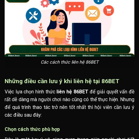
Các cách thức liên hệ 86BET
Những điều cần lưu ý khi liên hệ tại 86BET
Việc lựa chọn hình thức
liên hệ 86BET
để giải quyết vấn đề
rất dễ dàng mà người chơi nào cũng có thể thực hiện. Nhưng
để quá trình thao tác trở nên tốt nhất thì hội viên cần lưu ý
các điều sau đây:
Chọn cách thức phù hợp