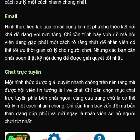
cách xử lý một cách nhanh chóng nhất.
Email
Hình thức liên lạc qua email cũng là một phương thức kết nối
khá dễ dàng với nền tảng. Chỉ cần trình bày vấn đề mà hội
viên đang gặp phải một cách rõ ràng nhất để nhân viên có
thể tối ưu thời gian xử lý cho người chơi. Nhưng các bạn cần
phải soạn thật kỹ nội dung để được giải quyết tốt nhất.
Chat trực tuyến
Một hình thức được giải quyết nhanh chóng trên nền tảng mà
được hội viên tin tưởng là live chat. Chỉ cần chọn mục chat
trực tuyến phía bên phải ngoài cùng của trang chủ là có thể
xử lý một cách nhanh chóng. Chỉ cần trình bày vấn đề mà bản
thân đang gặp phải và gửi ngay là nhân viên sẽ hỗ người
chơi tốt nhất.