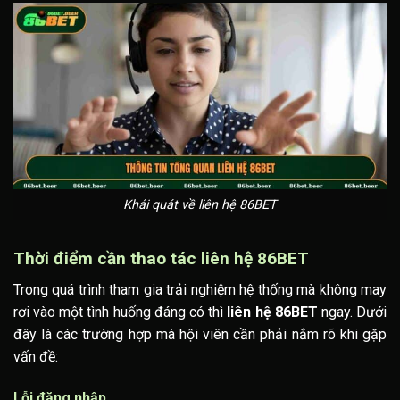
Khái quát về liên hệ 86BET
Thời điểm cần thao tác liên hệ 86BET
Trong quá trình tham gia trải nghiệm hệ thống mà không may
rơi vào một tình huống đáng có thì
liên hệ 86BET
ngay. Dưới
đây là các trường hợp mà hội viên cần phải nắm rõ khi gặp
vấn đề:
Lỗi đăng nhập