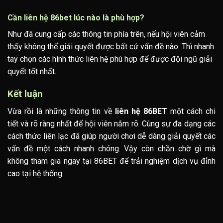
Cần liên hệ 86bet lúc nào là phù hợp?
Như đã cung cấp các thông tin phía trên, nếu hội viên cảm
thấy không thể giải quyết được bất cứ vấn đề nào. Thì nhanh
tay chọn các hình thức liên hệ phù hợp để được đội ngũ giải
quyết tốt nhất.
Kết luận
Vừa rồi là những thông tin về
liên hệ 86BET
một cách chi
tiết và rõ ràng nhất để hội viên nắm rõ. Cùng sự đa dạng các
cách thức liên lạc đã giúp người chơi dễ dàng giải quyết các
vấn đề một cách nhanh chóng. Vậy còn chần chờ gì mà
không tham gia ngay tại 86BET để trải nghiệm dịch vụ đỉnh
cao tại hệ thống.