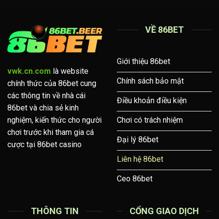
VỀ 86BET
Giới thiệu 86bet
vwk.cn.com
là website
Chính sách bảo mật
chính thức của 86bet cung
các thông tin về nhà cái
Điều khoản điều kiện
86bet và chia sẻ kinh
Chơi có trách nhiệm
nghiệm, kiến thức cho người
chơi trước khi tham gia cá
Đại lý 86bet
cược tại 86bet casino
Liên hệ 86bet
Ceo 86bet
THÔNG TIN
CỔNG GIAO DỊCH