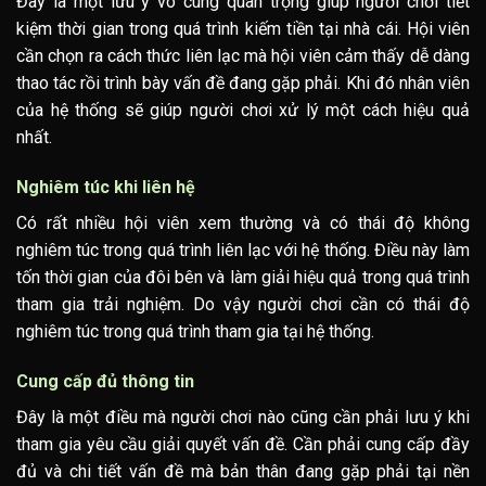
Đây là một lưu ý vô cùng quan trọng giúp người chơi tiết
kiệm thời gian trong quá trình kiếm tiền tại nhà cái. Hội viên
cần chọn ra cách thức liên lạc mà hội viên cảm thấy dễ dàng
thao tác rồi trình bày vấn đề đang gặp phải. Khi đó nhân viên
của hệ thống sẽ giúp người chơi xử lý một cách hiệu quả
nhất.
Nghiêm túc khi liên hệ
Có rất nhiều hội viên xem thường và có thái độ không
nghiêm túc trong quá trình liên lạc với hệ thống. Điều này làm
tốn thời gian của đôi bên và làm giải hiệu quả trong quá trình
tham gia trải nghiệm. Do vậy người chơi cần có thái độ
nghiêm túc trong quá trình tham gia tại hệ thống.
Cung cấp đủ thông tin
Đây là một điều mà người chơi nào cũng cần phải lưu ý khi
tham gia yêu cầu giải quyết vấn đề. Cần phải cung cấp đầy
đủ và chi tiết vấn đề mà bản thân đang gặp phải tại nền