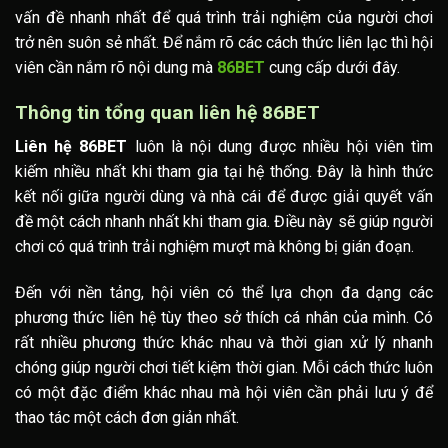
vấn đề nhanh nhất để quá trình trải nghiệm của người chơi
trở nên suôn sẻ nhất. Để nắm rõ các cách thức liên lạc thì hội
viên cần nắm rõ nội dung mà
86BET
cung cấp dưới đây.
Thông tin tổng quan liên hệ 86BET
Liên hệ 86BET
luôn là nội dung được nhiều hội viên tìm
kiếm nhiều nhất khi tham gia tại hệ thống. Đây là hình thức
kết nối giữa người dùng và nhà cái để được giải quyết vấn
đề một cách nhanh nhất khi tham gia. Điều này sẽ giúp người
chơi có quá trình trải nghiệm mượt mà không bị gián đoạn.
Đến với nền tảng, hội viên có thể lựa chọn đa dạng các
phương thức liên hệ tùy theo sở thích cá nhân của mình. Có
rất nhiều phương thức khác nhau và thời gian xử lý nhanh
chóng giúp người chơi tiết kiệm thời gian. Mỗi cách thức luôn
có một đặc điểm khác nhau mà hội viên cần phải lưu ý để
thao tác một cách đơn giản nhất.