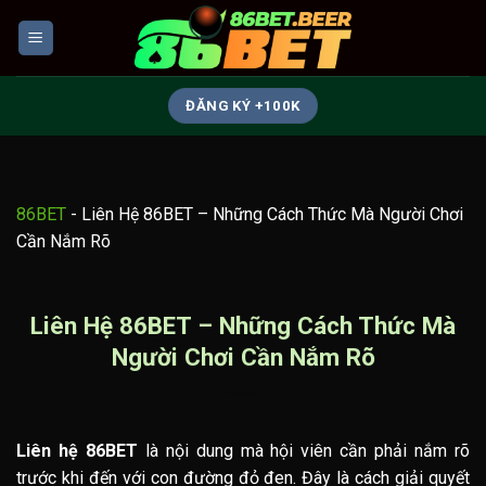
Bỏ
qua
nội
dung
ĐĂNG KÝ +100K
86BET
-
Liên Hệ 86BET – Những Cách Thức Mà Người Chơi
Cần Nắm Rõ
Liên Hệ 86BET – Những Cách Thức Mà
Người Chơi Cần Nắm Rõ
Liên hệ 86BET
là nội dung mà hội viên cần phải nắm rõ
trước khi đến với con đường đỏ đen. Đây là cách giải quyết